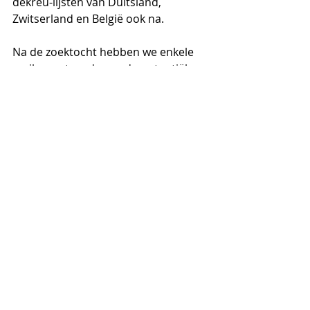
dekreu-lijsten van Duitsland, 
Zwitserland en België ook na. 
Na de zoektocht hebben we enkele 
mails verstuurd naar de potentiële 
reu-eigenaren.
Nu maar afwachten.
23/8/17
Goed nieuws! Nouka is vrij van 
Degeneratieve Encephalopathie (DE)
. 
Dit is een ziekte die pas kort ontdekt 
is in het ras en het komt gelukkig nog 
niet vaak voor. DE is een proces 
waarbij necrose in de hersenen 
plaatsvindt waardoor de hond 
angstig en zelfs agressief gedrag kan 
gaan vertonen.